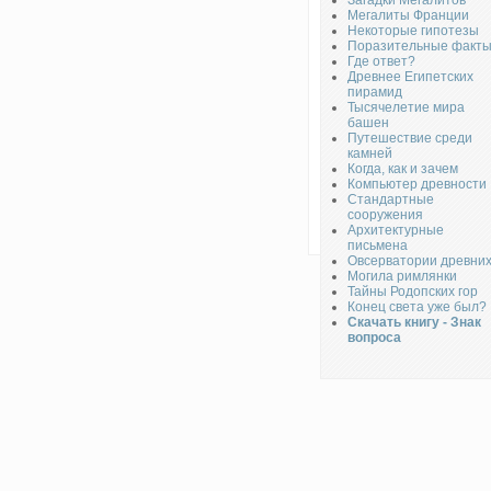
Загадки Мегалитов
Мегалиты Франции
Некоторые гипотезы
Поразительные факт
Где ответ?
Древнее Египетских
пирамид
Тысячелетие мира
башен
Путешествие среди
камней
Когда, как и зачем
Компьютер древности
Стандартные
сооружения
Архитектурные
письмена
Овсерватории древни
Могила римлянки
Тайны Родопских гор
Конец света уже был?
Скачать книгу - Знак
вопроса