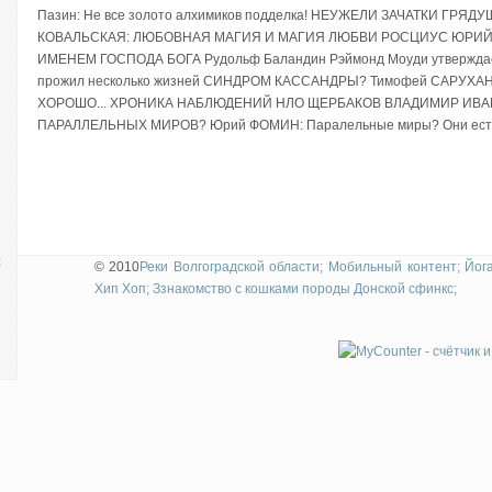
Пазин: Не все золото алхимиков подделка! НЕУЖЕЛИ ЗАЧАТКИ ГРЯД
КОВАЛЬСКАЯ: ЛЮБОВНАЯ МАГИЯ И МАГИЯ ЛЮБВИ РОСЦИУС ЮРИЙ
ы
ИМЕНЕМ ГОСПОДА БОГА Рудольф Баландин Рэймонд Моуди утверждает
прожил несколько жизней СИНДРОМ КАССАНДРЫ? Тимофей САРУХАН
ХОРОШО... ХРОНИКА НАБЛЮДЕНИЙ НЛО ЩЕРБАКОВ ВЛАДИМИР ИВ
ПАРАЛЛЕЛЬНЫХ МИРОВ? Юрий ФОМИН: Паралельные миры? Они ест
х
© 2010
Реки Волгоградской области;
Мобильный контент;
Йог
Хип Хоп;
Ззнакомство с кошками породы Донской сфинкс;