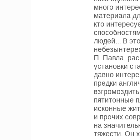
много интере
материала дл
кто интересу
способностям
людей... В э
небезынтере
П. Павла, ра
установки ст
давно интере
предки англи
взгромоздить
пятитонные п
исконные жит
и прочих сов
на значитель
тяжести. Он 