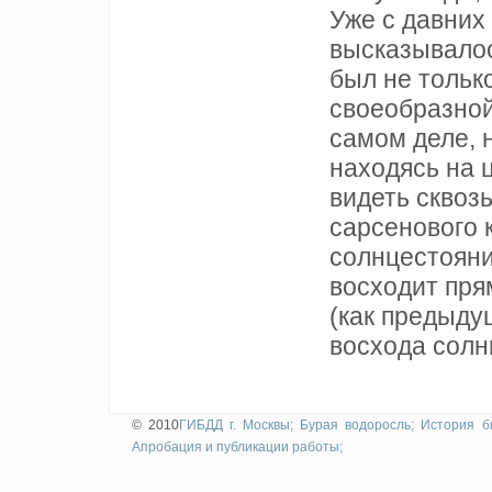
Уже с давних
высказывалос
был не тольк
своеобразной
самом деле, 
находясь на 
видеть сквозь
сарсенового к
солнцестояни
восходит пря
(как предыду
восхода солн
© 2010
ГИБДД г. Москвы;
Бурая водоросль;
История б
Апробация и публикации работы;