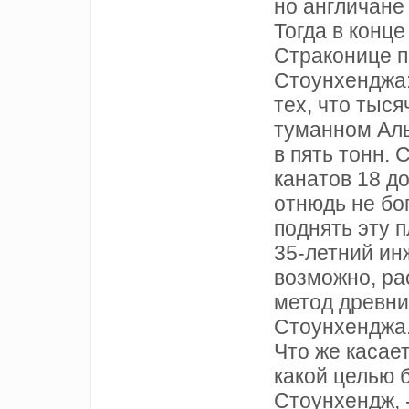
но англичане
Тогда в конце
Страконице 
Стоунхенджа:
тех, что тыся
туманном Аль
в пять тонн.
канатов 18 д
отнюдь не бо
поднять эту п
35-летний ин
возможно, ра
метод древни
Стоунхенджа.
Что же касает
какой целью 
Стоунхендж, 