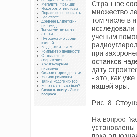
Загадки Мегалитов
Странное со
Мегалиты Франции
Некоторые гипотезы
множество ле
Поразительные факты
Где ответ?
том числе в 
Древнее Египетских
пирамид
исследовали 
Тысячелетие мира
башен
ученым помог
Путешествие среди
камней
радиоуглерод
Когда, как и зачем
Компьютер древности
при захороне
Стандартные
останков над
сооружения
Архитектурные
дату строите
письмена
Овсерватории древних
- это, как у
Могила римлянки
Тайны Родопских гор
нашей эры.
Конец света уже был?
Скачать книгу - Знак
вопроса
Рис. 8. Стоу
На вопрос "ка
установлены 
пока однозна