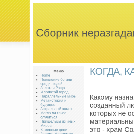
Сборник неразгада
КОГДА, К
Меню
Home
Появление богини
среди людей
Золотая Роща
И золотой город
Какому назна
Параллельные миры
Метаистория и
созданный лю
будущее
Астральный замок
которых не о
Могло ли такое
случиться
материальных
Пришельцы из иных
Миров
это - храм С
Каменные цепи