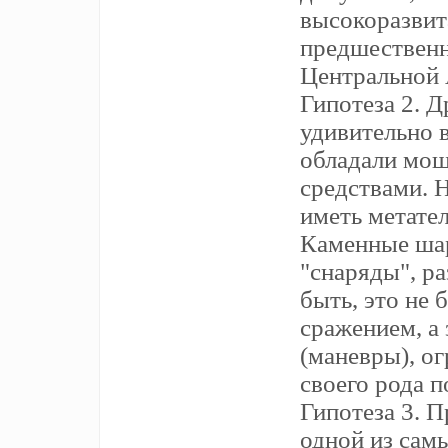
высокоразвит
предшественн
Центральной
Гипотеза 2. 
удивительно 
обладали мо
средствами. 
иметь метате
Каменные шар
"снаряды", р
быть, это не 
сражением, а
(маневры), ог
своего рода 
Гипотеза 3. 
одной из сам