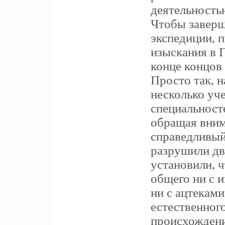
деятельностью
Чтобы заверш
экспедиции, 
изыскания в Г
конце концов 
Просто так, н
несколько уч
специальносте
обращая вним
справедливый
разрушили дв
установили, 
общего ни с 
ни с ацтеками
естественног
происхождени