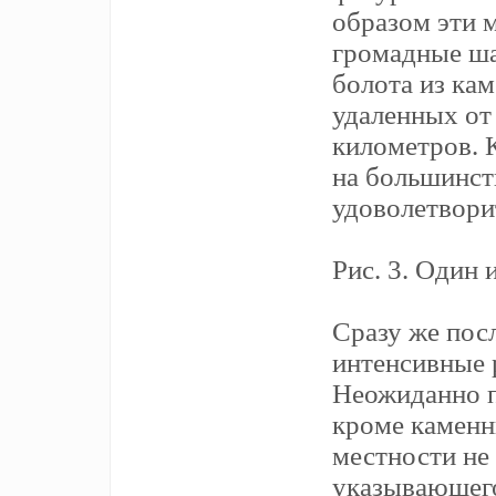
образом эти 
громадные ша
болота из ка
удаленных от
километров. 
на большинст
удоволетвори
Рис. 3. Один
Сразу же пос
интенсивные 
Неожиданно п
кроме каменн
местности не
указывающего