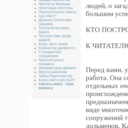
Загадки Мегалитов
людей, о заг
Мегалиты Франции
Некоторые гипотезы
большим успе
Поразительные факты
Где ответ?
Древнее Египетских
пирамид
КТО ПОСТР
Тысячелетие мира
башен
Путешествие среди
камней
К ЧИТАТЕЛ
Когда, как и зачем
Компьютер древности
Стандартные
сооружения
Архитектурные
письмена
Перед вами, 
Овсерватории древних
Могила римлянки
работа. Она с
Тайны Родопских гор
Конец света уже был?
отдельных оче
Скачать книгу - Знак
вопроса
происхожден
предназначен
виде многоч
сооружений т
дольменов. К