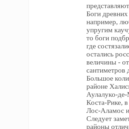
представляют 
Боги древних
например, лю
упругим кау
то боги подб
где состязали
остались рос
величины - о
сантиметров д
Большое коли
районе Халис
Аулалуко-де-
Коста-Рике, в
Лос-Аламос и
Следует замет
районы отлич