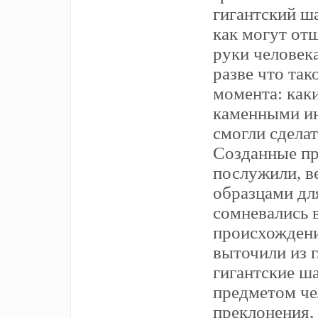
гигантский ш
как могут от
руки человека
разве что так
момента: как
каменными и
смогли сделат
Созданные п
послужили, ве
образцами для
сомневались 
происхождени
выточили из 
гигантские ш
предметом че
преклонения, 