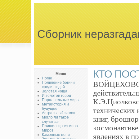
Сборник неразгада
КТО ПОС
Меню
Home
ВОЙЦЕХОВС
Появление богини
среди людей
действительн
Золотая Роща
И золотой город
К.Э.Циолковс
Параллельные миры
Метаистория и
технических 
будущее
Астральный замок
книг, брошюр 
Могло ли такое
случиться
космонавтике
Пришельцы из иных
Миров
явлениях в п
Каменные цепи