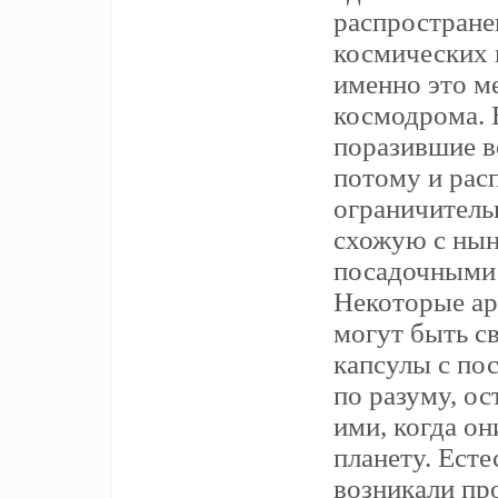
распростране
космических
именно это м
космодрома. 
поразившие в
потому и рас
ограничитель
схожую с ны
посадочными 
Некоторые ар
могут быть с
капсулы с по
по разуму, о
ими, когда о
планету. Есте
возникали пр