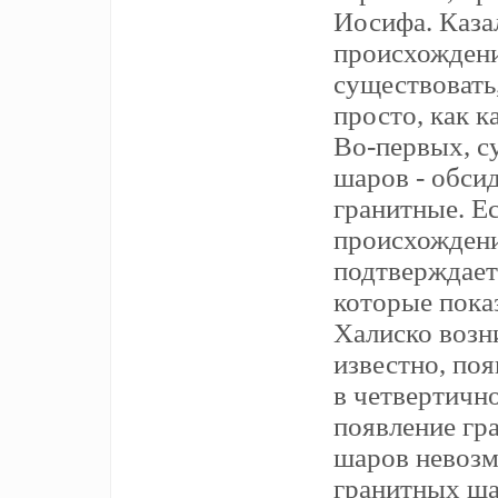
Иосифа. Каза
происхождени
существовать,
просто, как к
Во-первых, су
шаров - обси
гранитные. Е
происхождени
подтверждает
которые пока
Халиско возн
известно, поя
в четвертично
появление гр
шаров невозм
гранитных ша