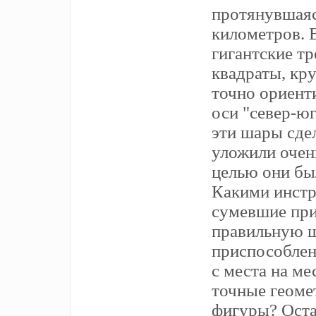
протянувшаяс
километров. 
гигантские тр
квадраты, кру
точно ориент
оси "север-юг
эти шары сде
уложили очен
целью они бы
Какими инстр
сумевшие пр
правильную 
приспособлен
с места на ме
точные геоме
фигуры? Остае