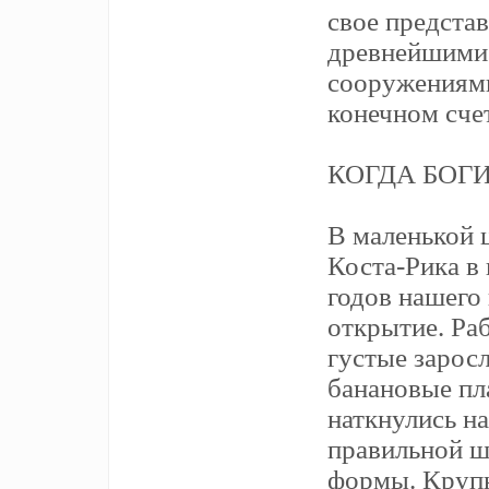
свое представ
древнейшими
сооружениями
конечном счет
КОГДА БОГИ
В маленькой 
Коста-Рика в 
годов нашего
открытие. Ра
густые зарос
банановые пл
наткнулись н
правильной 
формы. Крупн