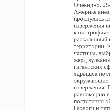
Очевидно, 25
Америке внез
проснулись н
извержения 
катастрофиче
раскаленный 
территории. 
частицы, выб
жерд вулкано
гигантских сф
ядрышек пост
окружающие 
извержения. 
равномерно во
постепенно о
Геологи и пе