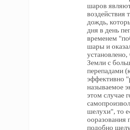
шаров являю
воздействия т
дождь, котор
дня в день пе
временем "по
шары и оказал
установлено, 
Земли с бол
перепадами (
эффективно "
называемое э
этом случае 
самопроизвол
шелухи", то 
ооразования 
подобно шелу