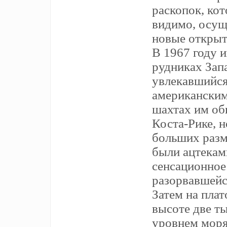
раскопок, ко
видимо, осущ
новые открыти
В 1967 году 
рудниках Зап
увлекавшийся
американским
шахтах им об
Коста-Рике, н
больших разм
были ацтекам
сенсационное
разорвавшейс
Затем на пла
высоте две т
уровнем моря