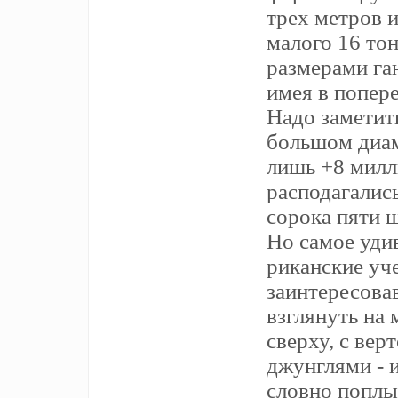
трех метров и
малого 16 то
размерами га
имея в попере
Надо заметить
большом диам
лишь +8 мил
расподагались
сорока пяти 
Но самое уди
риканские уч
заинтересова
взглянуть на 
сверху, с вер
джунглями - 
словно поплы