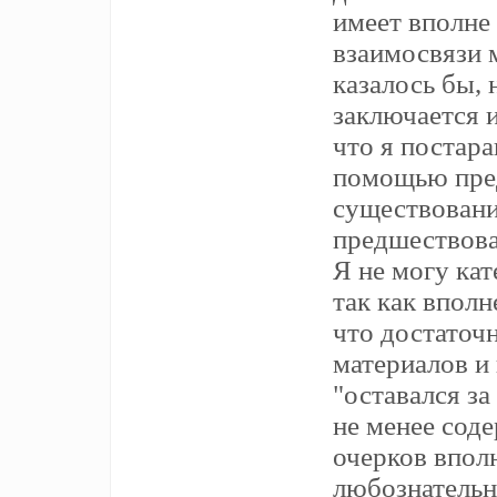
имеет вполне 
взаимосвязи 
казалось бы,
заключается 
что я постара
помощью пре
существовани
предшествова
Я не могу ка
так как вполн
что достаточ
материалов и
"оставался за
не менее сод
очерков впол
любознательн