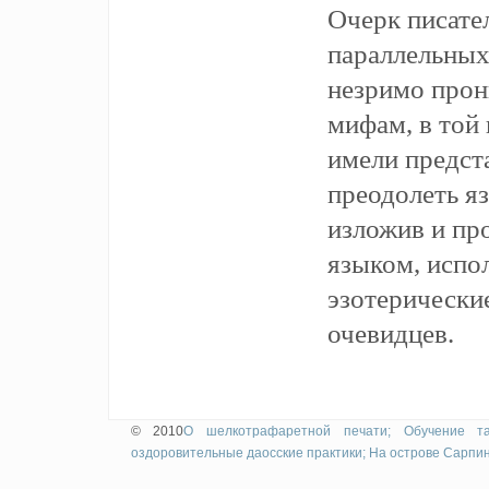
Очерк писател
параллельных
незримо прон
мифам, в той
имели предст
преодолеть я
изложив и пр
языком, испол
эзотерические
очевидцев.
© 2010
О шелкотрафаретной печати;
Обучение т
оздоровительные даосские практики;
На острове Сарпин