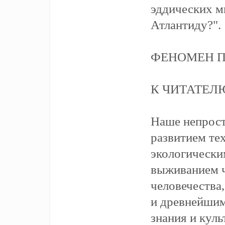
эддических ми
Атлантиду?".
ФЕНОМЕН П
К ЧИТАТЕЛ
Наше непрост
развитием те
экологически
выживанием ч
человечества
и древнейшим
знания и куль