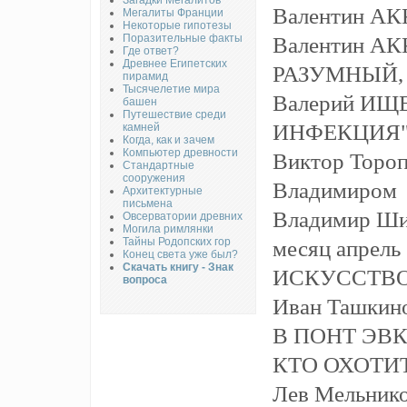
Загадки Мегалитов
Валентин А
Мегалиты Франции
Некоторые гипотезы
Поразительные факты
Валентин А
Где ответ?
Древнее Египетских
РАЗУМНЫЙ,
пирамид
Тысячелетие мира
Валерий И
башен
Путешествие среди
ИНФЕКЦИЯ"
камней
Когда, как и зачем
Компьютер древности
Виктор Тороп
Стандартные
сооружения
Владимиром
Архитектурные
письмена
Владимир Шиг
Овсерватории древних
Могила римлянки
Тайны Родопских гор
месяц апрель
Конец света уже был?
Скачать книгу - Знак
ИСКУССТВО
вопроса
Иван Ташки
В ПОНТ ЭВ
КТО ОХОТИ
Лев Мельни