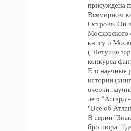
присуждена п
Всемирном ки
Острове. Он 
Московского 
книгу о Моск
("Летучие за
конкурса фан
Его научные 
истории (кни
очерки научн
лет: "Асгард -
"Все об Атлан
В серии "Зна
брошюра "Где