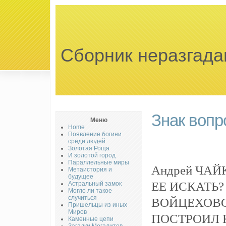
Сборник неразгада
Знак вопр
Меню
Home
Появление богини
среди людей
Золотая Роща
И золотой город
Параллельные миры
Андрей ЧАЙ
Метаистория и
будущее
ЕЕ ИСКАТЬ?
Астральный замок
Могло ли такое
случиться
ВОЙЦЕХОВС
Пришельцы из иных
Миров
ПОСТРОИЛ 
Каменные цепи